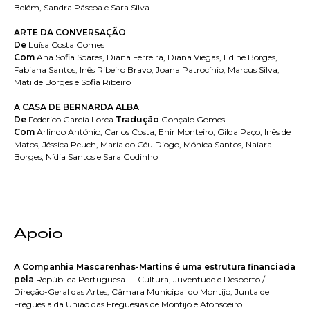
Belém, Sandra Páscoa e Sara Silva.
ARTE DA CONVERSAÇÃO
De
Luísa Costa Gomes
Com
Ana Sofia Soares, Diana Ferreira, Diana Viegas, Edine Borges,
Fabiana Santos, Inês Ribeiro Bravo, Joana Patrocínio, Marcus Silva,
Matilde Borges e Sofia Ribeiro
A CASA DE BERNARDA ALBA
De
Federico Garcia Lorca
Tradução
Gonçalo Gomes
Com
Arlindo António, Carlos Costa, Enir Monteiro, Gilda Paço, Inês de
Matos, Jéssica Peuch, Maria do Céu Diogo, Mónica Santos, Naiara
Borges, Nídia Santos e Sara Godinho
Apoio
A Companhia Mascarenhas-Martins é uma estrutura financiada
pela
República Portuguesa — Cultura, Juventude e Desporto /
Direção-Geral das Artes, Câmara Municipal do Montijo, Junta de
Freguesia da União das Freguesias de Montijo e Afonsoeiro