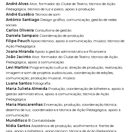
André Alves
Ator, formador do Clube de Teatro, técnico de Ação
Pedagógica, técnico de luz e palco, apoio à produção
André Eusébio
Técnico de som
António Santiago
Design gráfico, comunicação, gestão de redes
sociais
Carlos Oliveira
Consultoria de gestão
Daniela Sampaio
Coordenação de produção
Filipe Peuch
Apoio técnico, apoio à comunicação, músico, técnico de
Ação Pedagógica
Joana Miranda
Apoio à gestão administrativa e financeira
João Jacinto
Ator, formador do Clube de Teatro, técnico de Ação
Pedagógica, apoio à comunicação
Levi Martins
Programação cultural, direção de produção, realização,
imagem e som de projetos audiovisuais, coordenação de edições,
comunicação, produção musical, músico
Luana Santos
Fotografia
Maria Julieta Almeida
Produção, coordenação de bilheteira, apoio à
gestão administrativa, apoio à comunicação, técnica de Ação
Pedagógica
Maria Mascarenhas
Encenação, produção, coordenação técnica,
desenho de luz, coordenadora e técnica de Ação Pedagógica, apoio à
comunicação
Mundifisco II
Contabilidade
Nídia Santos
Assistência de produção, acolhimento e frente de
sala, apoio à bilheteira, apoio técnico, técnica de Ação Pedagógica